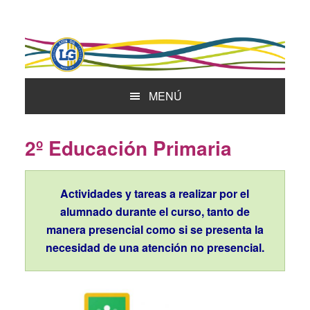
Skip
Skip
to
to
primary
main
navigation
content
MENÚ
2º Educación Primaria
Actividades y tareas a realizar por el
alumnado durante el curso, tanto de
manera presencial como si se presenta la
necesidad de una atención no presencial.