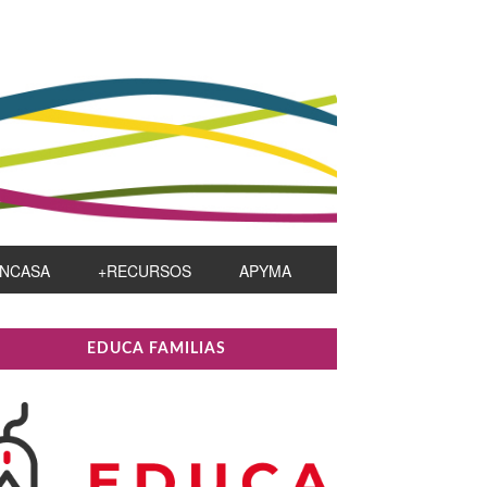
NCASA
+RECURSOS
APYMA
rimary
EDUCA FAMILIAS
idebar