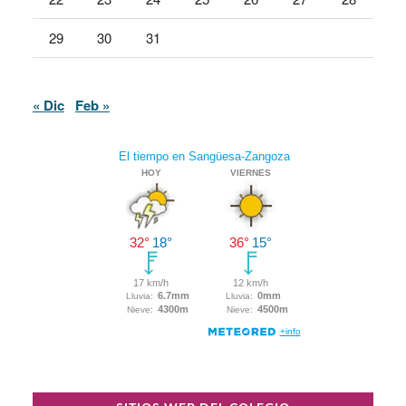
29
30
31
« Dic
Feb »