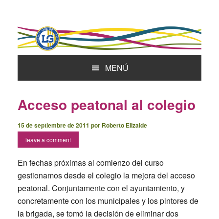
Skip
Skip
Skip
to
to
to
primary
main
primary
navigation
content
sidebar
MENÚ
Acceso peatonal al colegio
15 de septiembre de 2011
por
Roberto Elizalde
leave a comment
En fechas próximas al comienzo del curso
gestionamos desde el colegio la mejora del acceso
peatonal. Conjuntamente con el ayuntamiento, y
concretamente con los municipales y los pintores de
la brigada, se tomó la decisión de eliminar dos