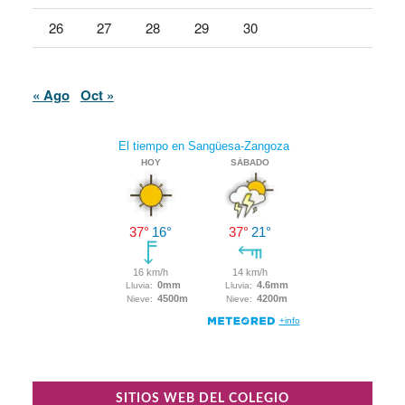
26
27
28
29
30
« Ago
Oct »
SITIOS WEB DEL COLEGIO