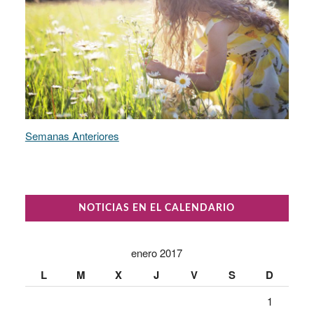
Semanas Anteriores
NOTICIAS EN EL CALENDARIO
enero 2017
L
M
X
J
V
S
D
1