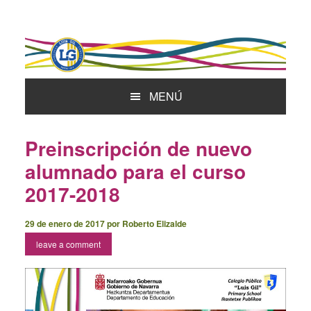
Skip
Skip
Skip
to
to
to
primary
main
primary
navigation
content
sidebar
MENÚ
Preinscripción de nuevo
alumnado para el curso
2017-2018
29 de enero de 2017
por
Roberto Elizalde
leave a comment