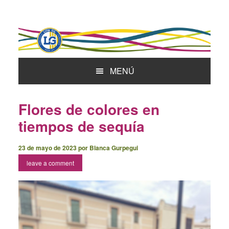
Skip
Skip
Skip
to
to
to
primary
main
primary
navigation
content
sidebar
MENÚ
Flores de colores en
tiempos de sequía
23 de mayo de 2023
por
Blanca Gurpegui
leave a comment